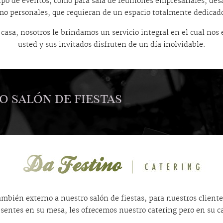
po de eventos, como para sala de reuniones empresariales, desa
mo personales, que requieran de un espacio totalmente dedicado 
casa, nosotros le brindamos un servicio integral en el cual nos 
usted y sus invitados disfruten de un día inolvidable.
o salón de fiestas
también externo a nuestro salón de fiestas, para nuestros client
sentes en su mesa, les ofrecemos nuestro catering pero en su c