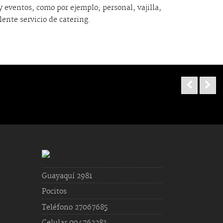
y eventos, como por ejemplo; personal, vajilla,
lente servicio de catering.


Guayaquí 2981
Pocitos
Teléfono 27067685