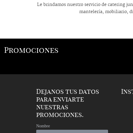
Le brindamos nuestro servicio de catering junt
mantelería, mobiliario, di
Promociones
Dejanos tus datos
In
para enviarte
nuestras
promociones.
Nombre